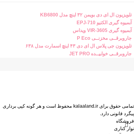
تلویزیون ال ای دی بویمن ۳۲ اینچ مدل KB6800
آبمیوه گیری الکتیو EPJ-710
آبمیوه گیری VIR-3605 ویداس
جاروبرقــی مخزنــی P Eco
تلویزیون جی پلاس ال ای دی ۴۳ اینچ اسمارت مدل ۶۳۸
جاروبرقــی خوابیــده JET PRO
تمامی حقوق برای kalaaland.ir محفوظ است و هر گونه کپی برداری
پیگرد قانونی دارد.
فروشگاه
نوار کناری