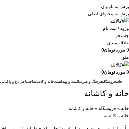
به کالالند خوش آمدید.لذت آسایش را با ما تجربه
پرش به ناوبری
کنید.
پرش به محتوای اصلی
ورود / ثبت نام
جستجو
علاقه مندی
0
مورد
تومان
0
منو
0
مورد
تومان
0
خانه
فروشگاه
فرهنگ و هنر
سلامت و بهداشت
خانه و کاشانه
اجتماعی
باغ و باغبانی
خانه و کاشانه
خانه
»
فروشگاه
»
خانه و کاشانه
خانه و کاشانه
مأمن آرامش و هویت هر انسان است؛ جایی که خاطرات شیرین و تلخ