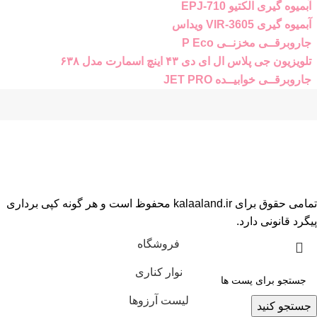
آبمیوه گیری الکتیو EPJ-710
آبمیوه گیری VIR-3605 ویداس
جاروبرقــی مخزنــی P Eco
تلویزیون جی پلاس ال ای دی ۴۳ اینچ اسمارت مدل ۶۳۸
جاروبرقــی خوابیــده JET PRO
تمامی حقوق برای kalaaland.ir محفوظ است و هر گونه کپی برداری
پیگرد قانونی دارد.
فروشگاه
نوار کناری
لیست آرزوها
جستجو کنید