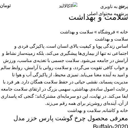
منو
تومان
پرش به ناوبری
پرش به محتوای اصلی
سلامت و بهداشت
خانه
»
فروشگاه
»
سلامت و بهداشت
سلامت و بهداشت
اساس زندگی پویا و کیفیت بالای انسان است. پاکیزگی فردی و
اجتماعی نه تنها از بیماری‌ها پیشگیری می‌کند، بلکه زمینه‌ساز نشاط و
آرامش در جامعه می‌شود. سلامت جسمی با تغذیه‌ی مناسب، ورزش
و خواب کافی تقویت می‌گردد، و سلامت روانی با آرامش، روابط سالم
و امید به آینده معنا می‌یابد. تمیزی محیط، از پاکیزگی آب و هوا تا
مدیریت پسماند، نقشی حیاتی در حفظ سلامت همگان دارد. هر فرد با
رعایت اصول ساده‌ی بهداشتی، سهمی بزرگ در ارتقای سلامت جامعه
ایفا می‌کند. در نهایت، این دو سرمایه‌ای مشترک‌اند؛ گنجی که پاسداری
از آن، آینده‌ای روشن‌تر برای همه رقم می‌زند.
خانه و کاشانه
,
سلامت و بهداشت
معرفی محصول چرخ گوشت پارس خزر مدل
Buffalo-2020