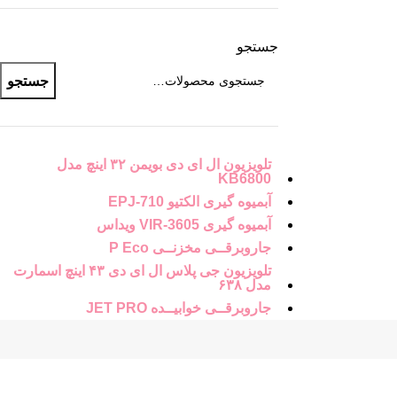
جستجو
جستجو
تلویزیون ال ای دی بویمن ۳۲ اینچ مدل
KB6800
آبمیوه گیری الکتیو EPJ-710
آبمیوه گیری VIR-3605 ویداس
جاروبرقــی مخزنــی P Eco
تلویزیون جی پلاس ال ای دی ۴۳ اینچ اسمارت
مدل ۶۳۸
جاروبرقــی خوابیــده JET PRO