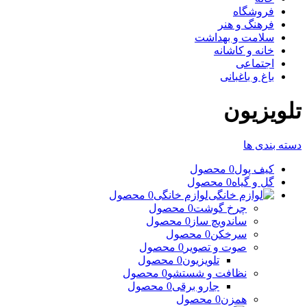
فروشگاه
فرهنگ و هنر
سلامت و بهداشت
خانه و کاشانه
اجتماعی
باغ و باغبانی
تلویزیون
دسته بندی ها
کیف پول
0 محصول
گل و گیاه
0 محصول
لوازم خانگی
0 محصول
چرخ گوشت
0 محصول
ساندویچ ساز
0 محصول
سرخکن
0 محصول
صوت و تصویر
0 محصول
تلویزیون
0 محصول
نظافت و شستشو
0 محصول
جارو برقی
0 محصول
همزن
0 محصول