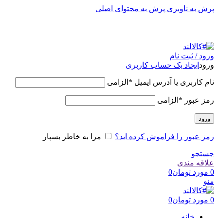
پرش به ناوبری
پرش به محتوای اصلی
به کالالند خوش آمدید.لذت آسایش را با ما تجربه کنید.
ورود / ثبت نام
ورود
ایجاد یک حساب کاربری
نام کاربری یا آدرس ایمیل
*
الزامی
رمز عبور
*
الزامی
ورود
رمز عبور را فراموش کرده اید؟
مرا به خاطر بسپار
جستجو
علاقه مندی
0
مورد
تومان
0
منو
0
مورد
تومان
0
خانه