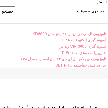
جستجو
جستجو
تلویزیون ال ای دی بویمن ۳۲ اینچ مدل KB6800
آبمیوه گیری الکتیو EPJ-710
آبمیوه گیری VIR-3605 ویداس
جاروبرقــی مخزنــی P Eco
تلویزیون جی پلاس ال ای دی ۴۳ اینچ اسمارت مدل ۶۳۸
جاروبرقــی خوابیــده JET PRO
تمامی حقوق برای kalaaland.ir محفوظ است و هر گونه کپی برداری