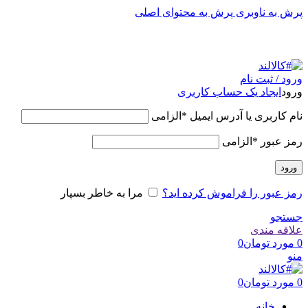
پرش به ناوبری
پرش به محتوای اصلی
به کالالند خوش آمدید.لذت آسایش را با ما تجربه کنید.
ورود / ثبت نام
ورود
ایجاد یک حساب کاربری
نام کاربری یا آدرس ایمیل
*
الزامی
رمز عبور
*
الزامی
ورود
رمز عبور را فراموش کرده اید؟
مرا به خاطر بسپار
جستجو
علاقه مندی
0
مورد
تومان
0
منو
0
مورد
تومان
0
خانه