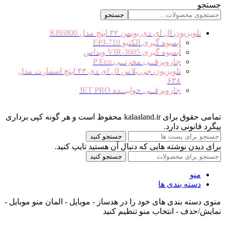
جستجو
جستجو
تلویزیون ال ای دی بویمن ۳۲ اینچ مدل KB6800
آبمیوه گیری الکتیو EPJ-710
آبمیوه گیری VIR-3605 ویداس
جاروبرقــی مخزنــی P Eco
تلویزیون جی پلاس ال ای دی ۴۳ اینچ اسمارت مدل
۶۳۸
جاروبرقــی خوابیــده JET PRO
تمامی حقوق برای kalaaland.ir محفوظ است و هر گونه کپی برداری
پیگرد قانونی دارد.
جستجو کنید
برای دیدن نوشته هایی که دنبال آن هستید تایپ کنید.
جستجو کنید
منو
دسته بندی ها
منوی دسته بندی های خود را در هدساز - موبایل - المان منو موبایل -
نمایش/حذف - انتخاب منو تنظیم کنید